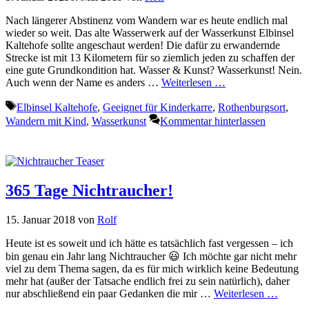
Nach längerer Abstinenz vom Wandern war es heute endlich mal
wieder so weit. Das alte Wasserwerk auf der Wasserkunst Elbinsel
Kaltehofe sollte angeschaut werden! Die dafür zu erwandernde
Strecke ist mit 13 Kilometern für so ziemlich jeden zu schaffen der
eine gute Grundkondition hat. Wasser & Kunst? Wasserkunst! Nein.
Auch wenn der Name es anders …
Weiterlesen …
Schlagwörter
Elbinsel Kaltehofe
,
Geeignet für Kinderkarre
,
Rothenburgsort
,
Wandern mit Kind
,
Wasserkunst
Kommentar hinterlassen
365 Tage Nichtraucher!
15. Januar 2018
von
Rolf
Heute ist es soweit und ich hätte es tatsächlich fast vergessen – ich
bin genau ein Jahr lang Nichtraucher 😃 Ich möchte gar nicht mehr
viel zu dem Thema sagen, da es für mich wirklich keine Bedeutung
mehr hat (außer der Tatsache endlich frei zu sein natürlich), daher
nur abschließend ein paar Gedanken die mir …
Weiterlesen …