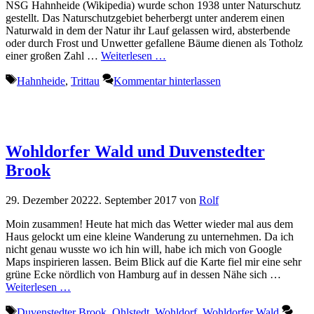
NSG Hahnheide (Wikipedia) wurde schon 1938 unter Naturschutz
gestellt. Das Naturschutzgebiet beherbergt unter anderem einen
Naturwald in dem der Natur ihr Lauf gelassen wird, absterbende
oder durch Frost und Unwetter gefallene Bäume dienen als Totholz
einer großen Zahl …
Weiterlesen …
Schlagwörter
Hahnheide
,
Trittau
Kommentar hinterlassen
Wohldorfer Wald und Duvenstedter
Brook
29. Dezember 2022
2. September 2017
von
Rolf
Moin zusammen! Heute hat mich das Wetter wieder mal aus dem
Haus gelockt um eine kleine Wanderung zu unternehmen. Da ich
nicht genau wusste wo ich hin will, habe ich mich von Google
Maps inspirieren lassen. Beim Blick auf die Karte fiel mir eine sehr
grüne Ecke nördlich von Hamburg auf in dessen Nähe sich …
Weiterlesen …
Schlagwörter
Duvenstedter Brook
,
Ohlstedt
,
Wohldorf
,
Wohldorfer Wald