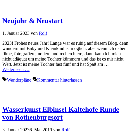
Neujahr & Neustart
1. Januar 2023
von
Rolf
2023! Frohes neues Jahr! Lange war es ruhig auf diesem Blog, denn
wandern mit Baby und Kleinkind ist möglich, aber wenn ich dabei
filme, fotografiere, notiere und recherchiere, dann kann ich mich
nicht adäquat um meine Tochter kümmern und das ist es mir nicht
Wert. Jetzt ist meine Tochter fast fünf und hat Spaß am …
Weiterlesen …
Schlagwörter
Wanderpläne
Kommentar hinterlassen
Wasserkunst Elbinsel Kaltehofe Runde
von Rothenburgsort
3. Januar 2023
6. Mai 2019
von
Rolf